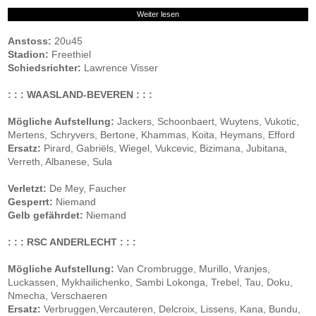
Weiter lesen
Anstoss:
20u45
Stadion:
Freethiel
Schiedsrichter:
Lawrence Visser
: : : WAASLAND-BEVEREN : : :
Mögliche Aufstellung:
Jackers, Schoonbaert, Wuytens, Vukotic,
Mertens, Schryvers, Bertone, Khammas, Koita, Heymans, Efford
Ersatz:
Pirard, Gabriëls, Wiegel, Vukcevic, Bizimana, Jubitana,
Verreth, Albanese, Sula
Verletzt:
De Mey, Faucher
Gesperrt:
Niemand
Gelb gefährdet:
Niemand
: : : RSC ANDERLECHT : : :
Mögliche Aufstellung:
Van Crombrugge, Murillo, Vranjes,
Luckassen, Mykhailichenko, Sambi Lokonga, Trebel, Tau, Doku,
Nmecha, Verschaeren
Ersatz:
Verbruggen,Vercauteren, Delcroix, Lissens, Kana, Bundu,