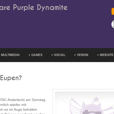
are Purple Dynamite
MULTIMEDIA
GAMES
SOCIAL
VEREIN
WEBSITE
 Eupen?
 RSC Anderlecht am Sonntag
mlich wieder mit
ein es im Auge behalten