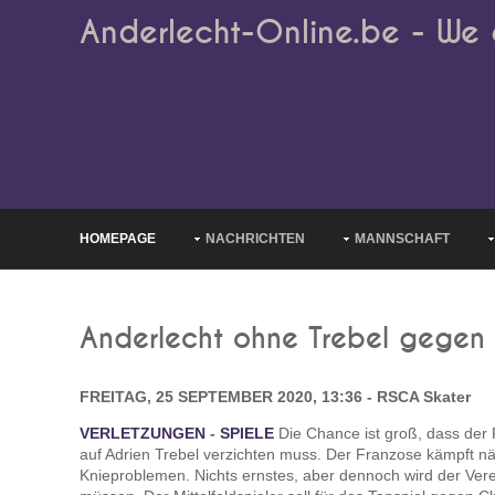
Anderlecht-Online.be - We 
HOMEPAGE
NACHRICHTEN
MANNSCHAFT
Anderlecht ohne Trebel gegen
FREITAG, 25 SEPTEMBER 2020, 13:36 - RSCA Skater
VERLETZUNGEN
-
SPIELE
Die Chance ist groß, dass der
auf Adrien Trebel verzichten muss. Der Franzose kämpft nä
Knieproblemen. Nichts ernstes, aber dennoch wird der Ver