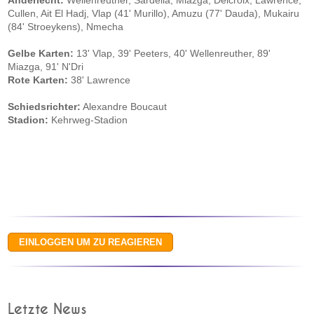
Anderlecht:
Wellenreuther, Sardella, Miazga, Delcroix, Lawrence,
Cullen, Ait El Hadj, Vlap (41' Murillo), Amuzu (77' Dauda), Mukairu
(84' Stroeykens), Nmecha
Gelbe Karten:
13' Vlap, 39' Peeters, 40' Wellenreuther, 89'
Miazga, 91' N'Dri
Rote Karten:
38' Lawrence
Schiedsrichter:
Alexandre Boucaut
Stadion:
Kehrweg-Stadion
Letzte News