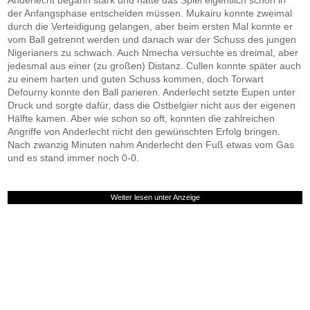
Anderlecht begann stark und hätte das Spiel eigentlich schon in
der Anfangsphase entscheiden müssen. Mukairu konnte zweimal
durch die Verteidigung gelangen, aber beim ersten Mal konnte er
vom Ball getrennt werden und danach war der Schuss des jungen
Nigerianers zu schwach. Auch Nmecha versuchte es dreimal, aber
jedesmal aus einer (zu großen) Distanz. Cullen konnte später auch
zu einem harten und guten Schuss kommen, doch Torwart
Defourny konnte den Ball parieren. Anderlecht setzte Eupen unter
Druck und sorgte dafür, dass die Ostbelgier nicht aus der eigenen
Hälfte kamen. Aber wie schon so oft, konnten die zahlreichen
Angriffe von Anderlecht nicht den gewünschten Erfolg bringen.
Nach zwanzig Minuten nahm Anderlecht den Fuß etwas vom Gas
und es stand immer noch 0-0.
Weiter lesen unter Anzeige