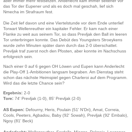
aber immer mehr festsetzen. Anderlecht kam immer seltener vor
das Tor der Eupener und als es doch mal geschah, lief sich
Nmecha im Strafraum fest.
Die Zeit lief davon und eine Viertelstunde vor dem Ende unterlief
Torwart Wellenreuther ein kapitaler Fehler. Er kam nach einer
Flanke zu weit aus seinem Tor, so dass Prevljak den Ball im leeren
Tor unterbringen konnte. Das Debüt des Youngsters Stroeykens
wurde zehn Minuten später dann durch das 2-0 überschattet.
Prevljak traf zuerst noch den Pfosten, aber konnte im Nachschuss
erfolgreich sein.
Nach einer 0 auf 6 gegen OH Löwen und Eupen kann Anderlecht
die Play-Off 1-Ambitionen langsam begraben. Am Dienstag steht
schon das nächste Heimspiel gegen Charleroi auf dem Programm.
Wird das die letzte Chance sein?
Ergebnis:
2-0
Tore:
74' Prevljak (1-0), 85' Prevljak (2-0)
AS Eupen:
Defourny, Heris, Poulain (51' N'Dri), Amat, Correia,
Cools, Peeters, Agbadou, Baby (92' Sowah), Prevljak (92' Embalo),
Ngoy (81' Beck)