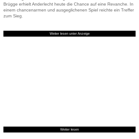
Brügge erhielt Anderlecht heute die Chance auf eine Revanche. In
einem chancenarmen und ausgeglichenen Spiel reichte ein Treffer
zum Sieg.
Weiter lesen unter Anzeige
Weiter lesen