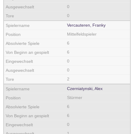
0
0
Vercauteren, Franky
Mittelfeldspieler
6
6
0
0
2
Czerniatynski, Alex
Stürmer
6
6
0
1