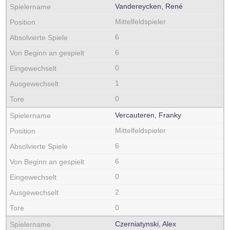
Vandereycken, René
Mittelfeldspieler
6
6
0
1
0
Vercauteren, Franky
Mittelfeldspieler
6
6
0
2
0
Czerniatynski, Alex