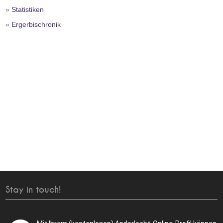
»
Statistiken
»
Ergerbischronik
Stay in touch!