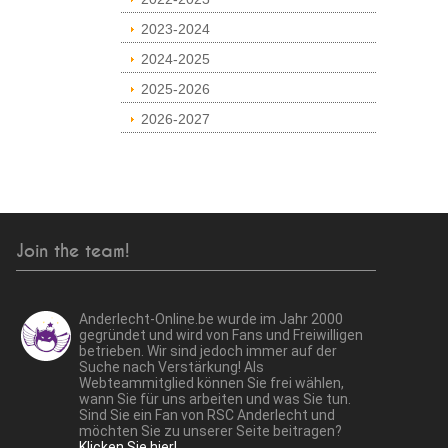
2023-2024
2024-2025
2025-2026
2026-2027
Join the team!
Anderlecht-Online.be wurde im Jahr 2000
gegründet und wird von Fans und Freiwilligen
betrieben. Wir sind jedoch immer auf der
Suche nach Verstärkung! Als
Webteammitglied können Sie frei wählen,
wann Sie für uns arbeiten und was Sie tun.
Sind Sie ein Fan von RSC Anderlecht und
möchten Sie zu unserer Seite beitragen?
Klicken Sie hier!