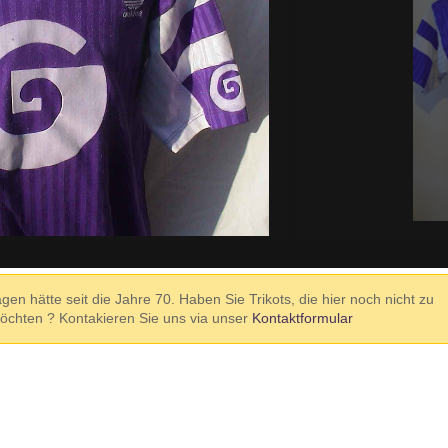
agen hätte seit die Jahre 70. Haben Sie Trikots, die hier noch nicht zu
möchten ? Kontakieren Sie uns via unser
Kontaktformular