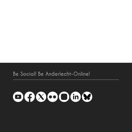
Be Social! Be Anderlecht-Online!