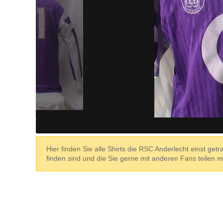
Hier finden Sie alle Shirts die RSC Anderlecht einst getr
finden sind und die Sie gerne mit anderen Fans teilen 