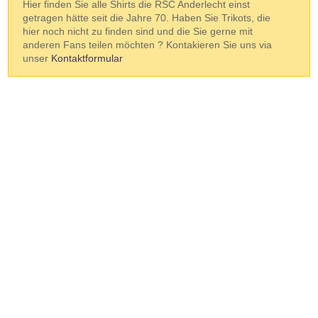
Hier finden Sie alle Shirts die RSC Anderlecht einst
getragen hätte seit die Jahre 70. Haben Sie Trikots, die
hier noch nicht zu finden sind und die Sie gerne mit
anderen Fans teilen möchten ? Kontakieren Sie uns via
unser
Kontaktformular