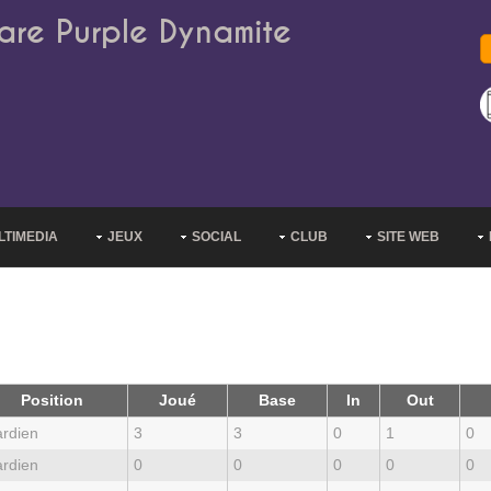
are Purple Dynamite
LTIMEDIA
JEUX
SOCIAL
CLUB
SITE WEB
Position
Joué
Base
In
Out
rdien
3
3
0
1
0
rdien
0
0
0
0
0