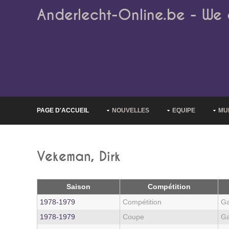
Anderlecht-Online.be - We 
PAGE D'ACCUEIL
NOUVELLES
EQUIPE
MU
Vekeman, Dirk
Saison
Compétition
1978‑1979
Compétition
Ga
1978‑1979
Coupe
Ga