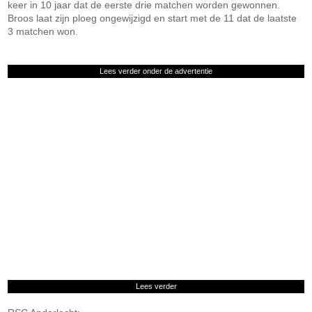
keer in 10 jaar dat de eerste drie matchen worden gewonnen.
Broos laat zijn ploeg ongewijzigd en start met de 11 dat de laatste
3 matchen won.
Lees verder onder de advertentie
Lees verder