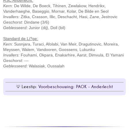
RSC Anderlecht:
Kern:
De Wilde, De Boeck, Tihinen, Zewlakow, Hendrikx,
Vanderhaeghe, Baseggio, Mornar, Kolar, De Bilde en Seol
Invallers:
Zitka, Crasson, Illic, Deschacht, Hasi, Zane, Jestrovic
Geschorst:
Dindane (3/6)
Geblesseerd:
Junior (dij), Doll (bil)
Standard de Li?ge:
Kern:
Susnjara, Turaci, Afolabi, Van Meir, Dragutinovic, Moreira,
Meyssen, Walem, Vandooren, Goossens, Lukunku
Invallers:
Fouhami, Okpara, Enakarhire, Aarst, Dimvula, El Yamani
Geschorst:
---
Geblesseerd:
Walasiak, Oussalah
Leestip:
Voorbeschouwing: PAOK - Anderlecht