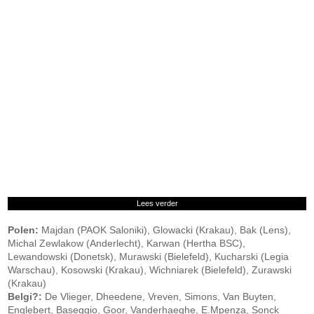
Lees verder
Polen:
Majdan (PAOK Saloniki), Glowacki (Krakau), Bak (Lens),
Michal Zewlakow (Anderlecht), Karwan (Hertha BSC),
Lewandowski (Donetsk), Murawski (Bielefeld), Kucharski (Legia
Warschau), Kosowski (Krakau), Wichniarek (Bielefeld), Zurawski
(Krakau)
Belgi?:
De Vlieger, Dheedene, Vreven, Simons, Van Buyten,
Englebert, Baseggio, Goor, Vanderhaeghe, E.Mpenza, Sonck