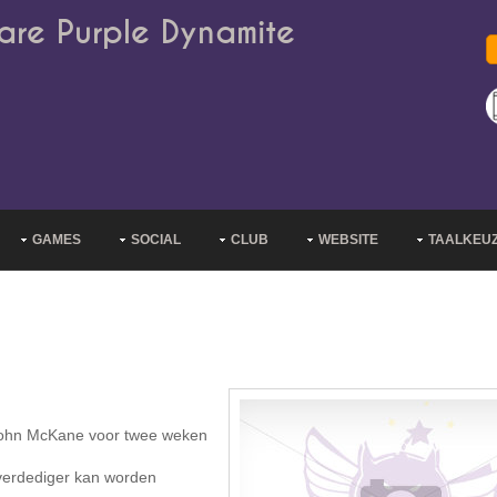
are Purple Dynamite
GAMES
SOCIAL
CLUB
WEBSITE
TAALKEU
 John McKane voor twee weken
 verdediger kan worden