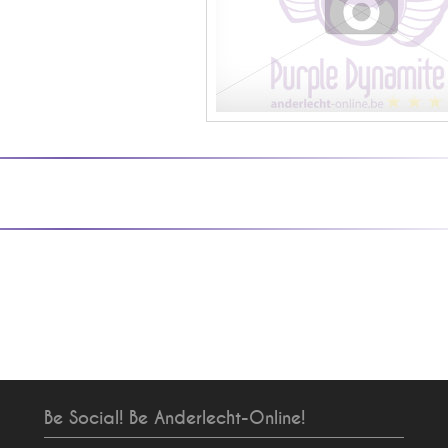
Be Social! Be Anderlecht-Online!