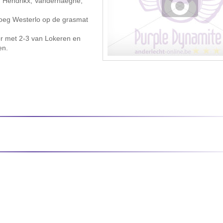
, Hendrikx, Vanderhaeghe,
ploeg Westerlo op de grasmat
or met 2-3 van Lokeren en
en.