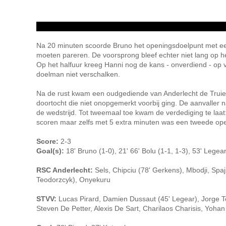
Na 20 minuten scoorde Bruno het openingsdoelpunt met een 
moeten pareren. De voorsprong bleef echter niet lang op het
Op het halfuur kreeg Hanni nog de kans - onverdiend - op 
doelman niet verschalken.
Na de rust kwam een oudgediende van Anderlecht de Truien
doortocht die niet onopgemerkt voorbij ging. De aanvaller n
de wedstrijd. Tot tweemaal toe kwam de verdediging te laat:
scoren maar zelfs met 5 extra minuten was een tweede opee
Score:
2-3
Goal(s):
18' Bruno (1-0), 21' 66' Bolu (1-1, 1-3), 53' Legea
RSC Anderlecht:
Sels, Chipciu (78' Gerkens), Mbodji, Spaj
Teodorzcyk), Onyekuru
STVV:
Lucas Pirard, Damien Dussaut (45' Legear), Jorge Te
Steven De Petter, Alexis De Sart, Charilaos Charisis, Yoha