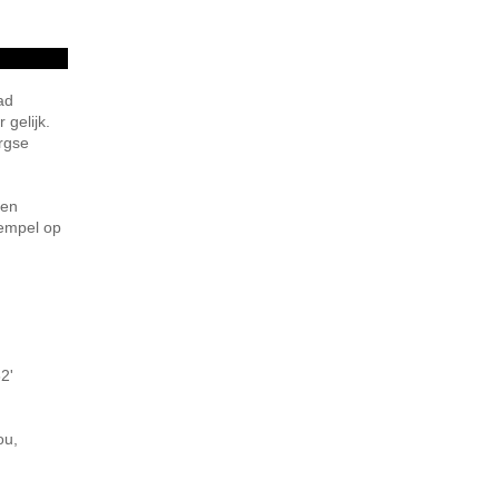
ad
 gelijk.
rgse
Een
tempel op
2'
ou,