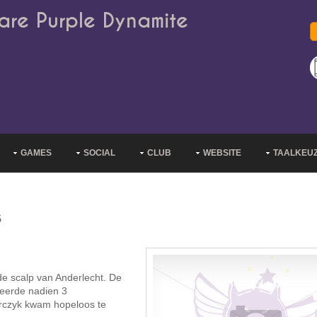
are Purple Dynamite
GAMES
SOCIAL
CLUB
WEBSITE
TAALKEU
s
e scalp van Anderlecht. De
eerde nadien 3
rczyk kwam hopeloos te