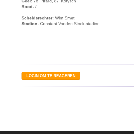
Geel:
78' Pirard, 87' Kotysch
Rood: /
Scheidsrechter:
Wim Smet
Stadion:
Constant Vanden Stock-stadion