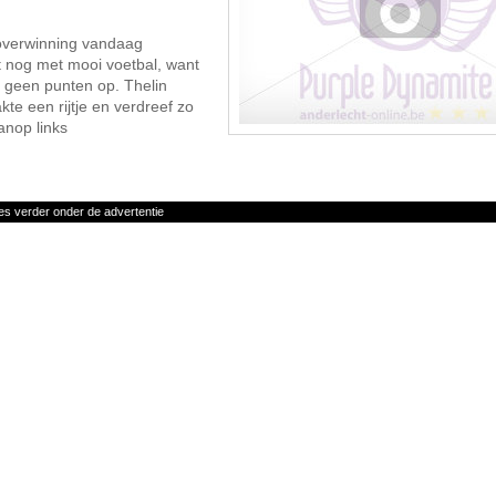
 overwinning vandaag
t nog met mooi voetbal, want
aar geen punten op. Thelin
e een rijtje en verdreef zo
anop links
es verder onder de advertentie