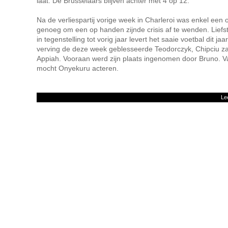
laat. De Brusselaars blijven achter met 4 op 12.
Na de verliespartij vorige week in Charleroi was enkel een
genoeg om een op handen zijnde crisis af te wenden. Liefs
in tegenstelling tot vorig jaar levert het saaie voetbal dit j
verving de deze week geblesseerde Teodorczyk, Chipciu zakt
Appiah. Vooraan werd zijn plaats ingenomen door Bruno. V
mocht Onyekuru acteren.
Le