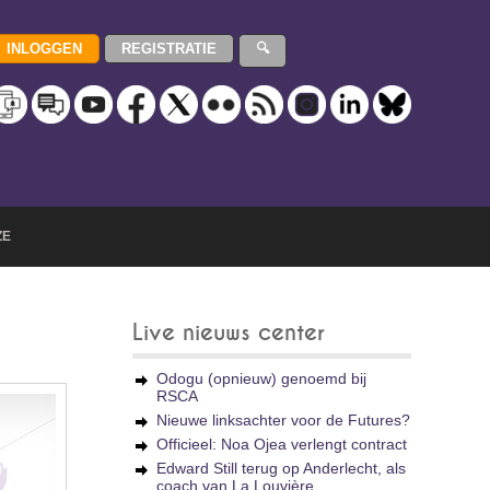
ZE
Live nieuws center
Odogu (opnieuw) genoemd bij
RSCA
Nieuwe linksachter voor de Futures?
Officieel: Noa Ojea verlengt contract
Edward Still terug op Anderlecht, als
coach van La Louvière