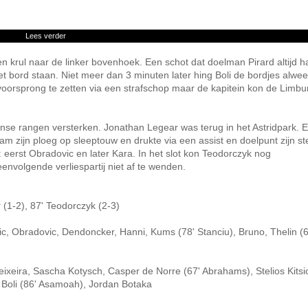
Lees verder
krul naar de linker bovenhoek. Een schot dat doelman Pirard altijd h
 bord staan. Niet meer dan 3 minuten later hing Boli de bordjes alweer
voorsprong te zetten via een strafschop maar de kapitein kon de Limbu
se rangen versterken. Jonathan Legear was terug in het Astridpark. 
am zijn ploeg op sleeptouw en drukte via een assist en doelpunt zijn s
 eerst Obradovic en later Kara. In het slot kon Teodorczyk nog
nvolgende verliespartij niet af te wenden.
r (1-2), 87' Teodorczyk (2-3)
ic, Obradovic, Dendoncker, Hanni, Kums (78' Stanciu), Bruno, Thelin (6
ixeira, Sascha Kotysch, Casper de Norre (67' Abrahams), Stelios Kitsi
n Boli (86' Asamoah), Jordan Botaka