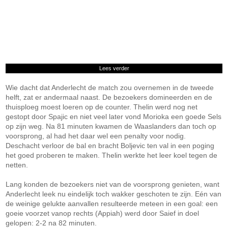
Lees verder
Wie dacht dat Anderlecht de match zou overnemen in de tweede
helft, zat er andermaal naast. De bezoekers domineerden en de
thuisploeg moest loeren op de counter. Thelin werd nog net
gestopt door Spajic en niet veel later vond Morioka een goede Sels
op zijn weg. Na 81 minuten kwamen de Waaslanders dan toch op
voorsprong, al had het daar wel een penalty voor nodig.
Deschacht verloor de bal en bracht Boljevic ten val in een poging
het goed proberen te maken. Thelin werkte het leer koel tegen de
netten.
Lang konden de bezoekers niet van de voorsprong genieten, want
Anderlecht leek nu eindelijk toch wakker geschoten te zijn. Eén van
de weinige gelukte aanvallen resulteerde meteen in een goal: een
goeie voorzet vanop rechts (Appiah) werd door Saief in doel
gelopen: 2-2 na 82 minuten.