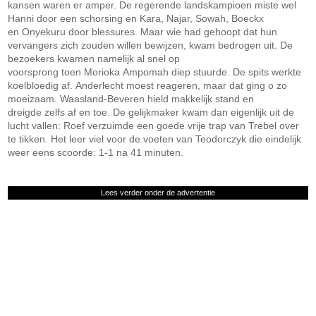
kansen waren er amper. De regerende landskampioen miste wel
Hanni door een schorsing en Kara, Najar, Sowah, Boeckx
en Onyekuru door blessures. Maar wie had gehoopt dat hun
vervangers zich zouden willen bewijzen, kwam bedrogen uit. De
bezoekers kwamen namelijk al snel op
voorsprong toen Morioka Ampomah diep stuurde. De spits werkte
koelbloedig af. Anderlecht moest reageren, maar dat ging o zo
moeizaam. Waasland-Beveren hield makkelijk stand en
dreigde zelfs af en toe. De gelijkmaker kwam dan eigenlijk uit de
lucht vallen: Roef verzuimde een goede vrije trap van Trebel over
te tikken. Het leer viel voor de voeten van Teodorczyk die eindelijk
weer eens scoorde: 1-1 na 41 minuten.
Lees verder onder de advertentie