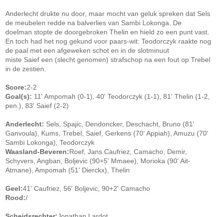
Anderlecht drukte nu door, maar mocht van geluk spreken dat Sels
de meubelen redde na balverlies van Sambi Lokonga. De
doelman stopte de doorgebroken Thelin en hield zo een punt vast.
En toch had het nog gekund voor paars-wit: Teodorczyk raakte nog
de paal met een afgeweken schot en in de slotminuut
miste Saief een (slecht genomen) strafschop na een fout op Trebel
in de zestien.
Score:
2-2
Goal(s):
11' Ampomah (0-1), 40' Teodorczyk (1-1), 81' Thelin (1-2,
pen.), 83' Saief (2-2)
Anderlecht:
Sels, Spajic, Dendoncker, Deschacht, Bruno (81'
Ganvoula), Kums, Trebel, Saief, Gerkens (70' Appiah), Amuzu (70'
Sambi Lokonga), Teodorczyk
Waasland-Beveren:
Roef, Jans Caufriez, Camacho, Demir,
Schyvers, Angban, Boljevic (90+5' Mmaee), Morioka (90' Ait-
Atmane), Ampomah (51' Dierckx), Thelin
Geel:
41' Caufriez, 56' Boljevic, 90+2' Camacho
Rood:
/
Scheidsrechter:
Jonathan Lardot