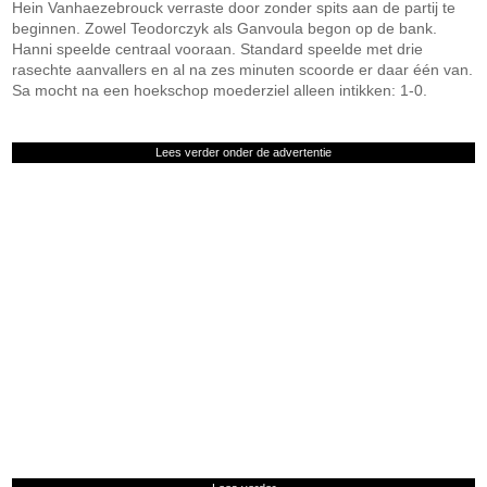
Hein Vanhaezebrouck verraste door zonder spits aan de partij te
beginnen. Zowel Teodorczyk als Ganvoula begon op de bank.
Hanni speelde centraal vooraan. Standard speelde met drie
rasechte aanvallers en al na zes minuten scoorde er daar één van.
Sa mocht na een hoekschop moederziel alleen intikken: 1-0.
Lees verder onder de advertentie