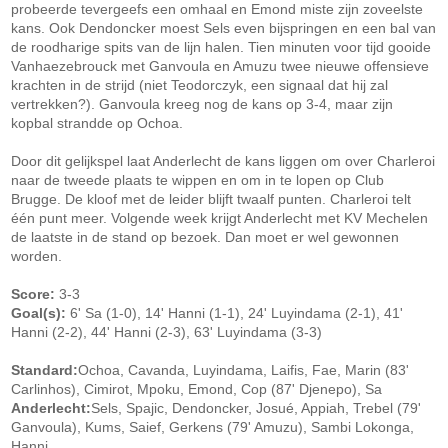
probeerde tevergeefs een omhaal en Emond miste zijn zoveelste
kans. Ook Dendoncker moest Sels even bijspringen en een bal van
de roodharige spits van de lijn halen. Tien minuten voor tijd gooide
Vanhaezebrouck met Ganvoula en Amuzu twee nieuwe offensieve
krachten in de strijd (niet Teodorczyk, een signaal dat hij zal
vertrekken?). Ganvoula kreeg nog de kans op 3-4, maar zijn
kopbal strandde op Ochoa.
Door dit gelijkspel laat Anderlecht de kans liggen om over Charleroi
naar de tweede plaats te wippen en om in te lopen op Club
Brugge. De kloof met de leider blijft twaalf punten. Charleroi telt
één punt meer. Volgende week krijgt Anderlecht met KV Mechelen
de laatste in de stand op bezoek. Dan moet er wel gewonnen
worden.
Score:
3-3
Goal(s):
6' Sa (1-0), 14' Hanni (1-1), 24' Luyindama (2-1), 41'
Hanni (2-2), 44' Hanni (2-3), 63' Luyindama (3-3)
Standard:
Ochoa, Cavanda, Luyindama, Laifis, Fae, Marin (83'
Carlinhos), Cimirot, Mpoku, Emond, Cop (87' Djenepo), Sa
Anderlecht:
Sels, Spajic, Dendoncker, Josué, Appiah, Trebel (79'
Ganvoula), Kums, Saief, Gerkens (79' Amuzu), Sambi Lokonga,
Hanni