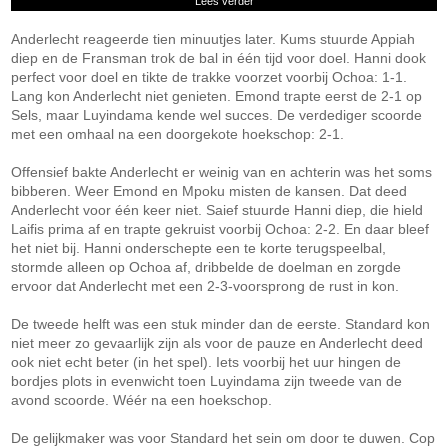
Lees verder
Anderlecht reageerde tien minuutjes later. Kums stuurde Appiah
diep en de Fransman trok de bal in één tijd voor doel. Hanni dook
perfect voor doel en tikte de trakke voorzet voorbij Ochoa: 1-1.
Lang kon Anderlecht niet genieten. Emond trapte eerst de 2-1 op
Sels, maar Luyindama kende wel succes. De verdediger scoorde
met een omhaal na een doorgekote hoekschop: 2-1.
Offensief bakte Anderlecht er weinig van en achterin was het soms
bibberen. Weer Emond en Mpoku misten de kansen. Dat deed
Anderlecht voor één keer niet. Saief stuurde Hanni diep, die hield
Laifis prima af en trapte gekruist voorbij Ochoa: 2-2. En daar bleef
het niet bij. Hanni onderschepte een te korte terugspeelbal,
stormde alleen op Ochoa af, dribbelde de doelman en zorgde
ervoor dat Anderlecht met een 2-3-voorsprong de rust in kon.
De tweede helft was een stuk minder dan de eerste. Standard kon
niet meer zo gevaarlijk zijn als voor de pauze en Anderlecht deed
ook niet echt beter (in het spel). Iets voorbij het uur hingen de
bordjes plots in evenwicht toen Luyindama zijn tweede van de
avond scoorde. Wéér na een hoekschop.
De gelijkmaker was voor Standard het sein om door te duwen. Cop