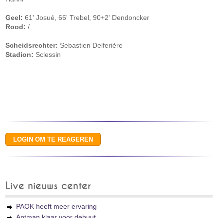
Geel:
61' Josué, 66' Trebel, 90+2' Dendoncker
Rood:
/
Scheidsrechter:
Sebastien Delferière
Stadion:
Sclessin
Live nieuws center
PAOK heeft meer ervaring
Antman klaar voor debuut