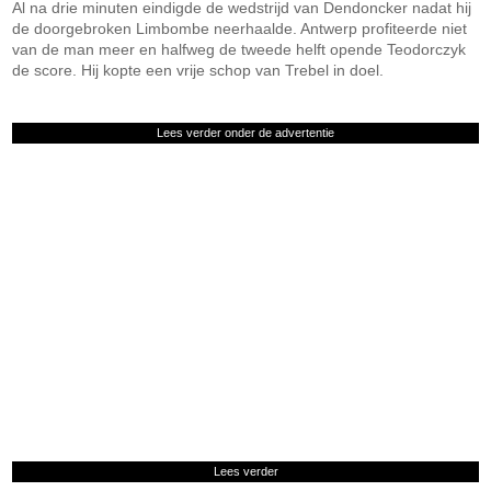
Al na drie minuten eindigde de wedstrijd van Dendoncker nadat hij
de doorgebroken Limbombe neerhaalde. Antwerp profiteerde niet
van de man meer en halfweg de tweede helft opende Teodorczyk
de score. Hij kopte een vrije schop van Trebel in doel.
Lees verder onder de advertentie
Lees verder