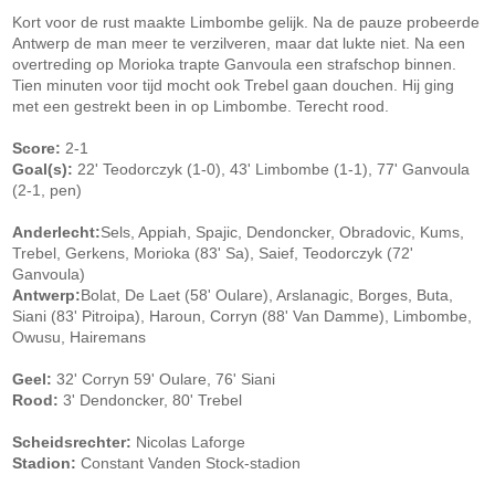
Kort voor de rust maakte Limbombe gelijk. Na de pauze probeerde
Antwerp de man meer te verzilveren, maar dat lukte niet. Na een
overtreding op Morioka trapte Ganvoula een strafschop binnen.
Tien minuten voor tijd mocht ook Trebel gaan douchen. Hij ging
met een gestrekt been in op Limbombe. Terecht rood.
Score:
2-1
Goal(s):
22' Teodorczyk (1-0), 43' Limbombe (1-1), 77' Ganvoula
(2-1, pen)
Anderlecht:
Sels, Appiah, Spajic, Dendoncker, Obradovic, Kums,
Trebel, Gerkens, Morioka (83' Sa), Saief, Teodorczyk (72'
Ganvoula)
Antwerp:
Bolat, De Laet (58' Oulare), Arslanagic, Borges, Buta,
Siani (83' Pitroipa), Haroun, Corryn (88' Van Damme), Limbombe,
Owusu, Hairemans
Geel:
32' Corryn 59' Oulare, 76' Siani
Rood:
3' Dendoncker, 80' Trebel
Scheidsrechter:
Nicolas Laforge
Stadion:
Constant Vanden Stock-stadion