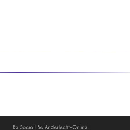
Be Social! Be Anderlecht-Online!