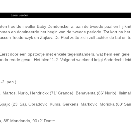
Lees verder
uten troefde invaller Baby Dendoncker af aan de tweede paal en hij kni
ekomen en domineerde het begin van de tweede periode. Tot kort na het
ussen Teodorczyk en Zajkov. De Pool zette zich zelf achter de bal en t
 Eerst door een opstootje met enkele tegenstanders, wat hem een gele 
da redde gevat. Het bleef 1-2. Volgend weekend krijgt Anderlecht lei
-2, pen.)
 Martos, Nurio, Hendrickx (71' Grange), Benaventa (86' Nurio), Ilaimah
Spajic (23' Sa), Obradovic, Kums, Gerkens, Markovic, Morioka (83' Sa
yk, 88' Mandanda, 90+2' Dante