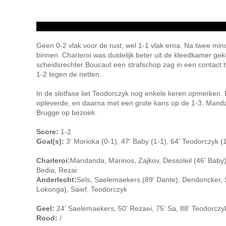
Geen 0-2 vlak voor de rust, wel 1-1 vlak erna. Na twee min
binnen. Charleroi was duidelijk beter uit de kleedkamer g
scheidsrechter Boucaut een strafschop zag in een contact t
1-2 tegen de netten.
In de slotfase liet Teodorczyk nog enkele keren opmerken.
opleverde, en daarna met een grote kans op de 1-3. Mandan
Brugge op bezoek.
Score:
1-2
Goal(s):
3' Morioka (0-1), 47' Baby (1-1), 64' Teodorczyk (1
Charleroi:
Mandanda, Marinos, Zajkov, Dessoleil (46' Baby),
Bedia, Rezai
Anderlecht:
Sels, Saelemaekers (89' Dante), Dendoncker, 
Lokonga), Saief, Teodorczyk
Geel:
24' Saelemaekers, 50' Rezaei, 75' Sa, 88' Teodorcz
Rood:
/