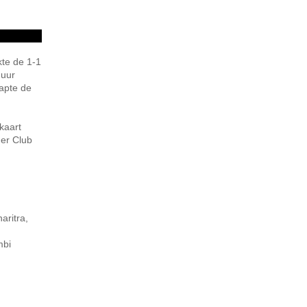
kte de 1-1
 uur
rapte de
kaart
der Club
aritra,
mbi