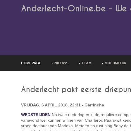
Anderlecht-Online.be - We 
HOMEPAGE
NIEUWS
TEAM
MULTIMEDIA
Anderlecht pakt eerste driepun
VRIJDAG, 6 APRIL 2018, 22:31 - Garrincha
WEDSTRIJDEN
Na twee nederlagen in de reguliere competi
vanavond wel kunnen winnen van Charleroi. Paars-wit ken
vroeg doelpunt van Morioka. Meteen na rust hing Baby de b