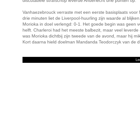
discutabele strafschop leverde Anderlecht drie punten op.
Vanhaezebrouck verraste met een eerste basisplaats voor
drie minuten liet de Liverpool-huurling zijn waarde al blijke
Morioka in doel verlengd: 0-1. Het goede begin was geen 
helft. Charleroi had het meeste balbezit, maar veel leverde d
was Morioka dichtbij zijn tweede van de avond, maar hij mik
Kort daarna hield doelman Mandanda Teodorczyk van de d
Le