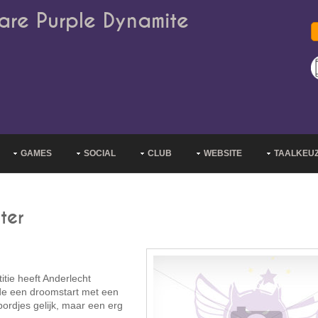
are Purple Dynamite
GAMES
SOCIAL
CLUB
WEBSITE
TAALKEU
ter
tie heeft Anderlecht
de een droomstart met een
ordjes gelijk, maar een erg