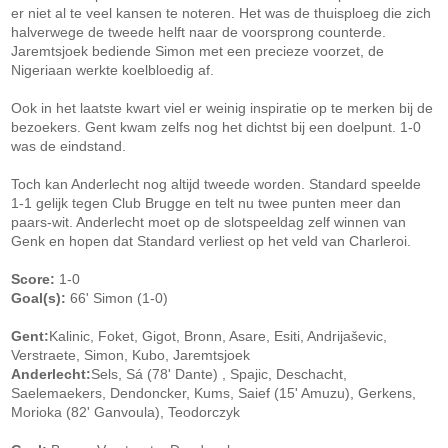
er niet al te veel kansen te noteren. Het was de thuisploeg die zich
halverwege de tweede helft naar de voorsprong counterde.
Jaremtsjoek bediende Simon met een precieze voorzet, de
Nigeriaan werkte koelbloedig af.
Ook in het laatste kwart viel er weinig inspiratie op te merken bij de
bezoekers. Gent kwam zelfs nog het dichtst bij een doelpunt. 1-0
was de eindstand.
Toch kan Anderlecht nog altijd tweede worden. Standard speelde
1-1 gelijk tegen Club Brugge en telt nu twee punten meer dan
paars-wit. Anderlecht moet op de slotspeeldag zelf winnen van
Genk en hopen dat Standard verliest op het veld van Charleroi.
Score:
1-0
Goal(s):
66' Simon (1-0)
Gent:
Kalinic, Foket, Gigot, Bronn, Asare, Esiti, Andrijaševic,
Verstraete, Simon, Kubo, Jaremtsjoek
Anderlecht:
Sels, Sá (78' Dante) , Spajic, Deschacht,
Saelemaekers, Dendoncker, Kums, Saief (15' Amuzu), Gerkens,
Morioka (82' Ganvoula), Teodorczyk