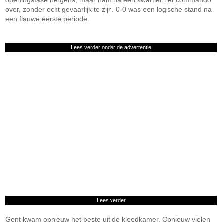
openingsfase nergens, maar nam na een kwartier het commando
over, zonder echt gevaarlijk te zijn. 0-0 was een logische stand na
een flauwe eerste periode.
Lees verder onder de advertentie
Lees verder
Gent kwam opnieuw het beste uit de kleedkamer. Opnieuw vielen