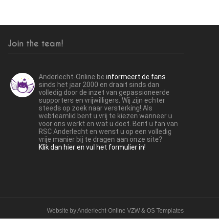
Join the team!
Anderlecht-Online.be
informeert de fans
sinds het jaar 2000 en draait sinds dan
volledig door de inzet van gepassioneerde
supporters en vrijwilligers. Wij zijn echter
steeds op zoek naar versterking! Als
webteamlid bent u vrij te kiezen wanneer u
voor ons werkt en wat u doet. Bent u fan van
RSC Anderlecht en wenst u op een volledig
vrije manier bij te dragen aan onze site?
Klik dan hier en vul het formulier in!
Website by
Anderlecht-Online VZW
&
OS Templates