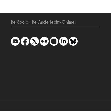
Be Social! Be Anderlecht-Online!