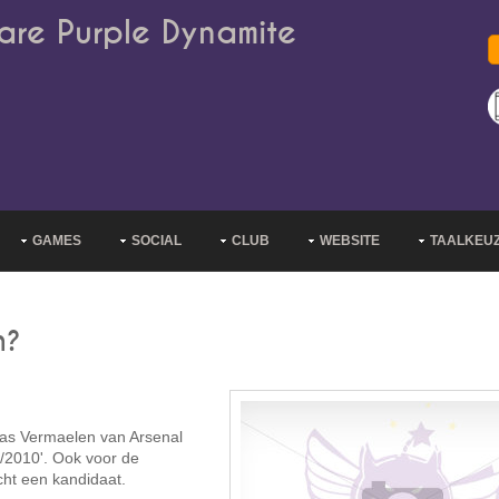
are Purple Dynamite
GAMES
SOCIAL
CLUB
WEBSITE
TAALKEU
n?
as Vermaelen van Arsenal
9/2010'. Ook voor de
ht een kandidaat.