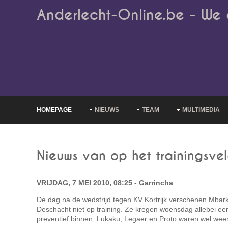
Anderlecht-Online.be - We 
HOMEPAGE
NIEUWS
TEAM
MULTIMEDIA
Nieuws van op het trainingsve
VRIJDAG, 7 MEI 2010, 08:25 - Garrincha
De dag na de wedstrijd tegen KV Kortrijk verschenen Mbark
Deschacht niet op training. Ze kregen woensdag allebei een
preventief binnen. Lukaku, Legaer en Proto waren wel weer