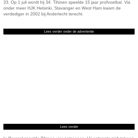
33. Op 1 juli wordt hij 34. Tihinen speelde 15 jaar profvoetbal. Via
onder meer HJK Helsinki, Stavanger en West Ham kwam de
verdediger in 2002 bij Anderlecht terecht.
Lees verder onder de advertentie
Lees verder