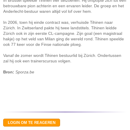
In Brussel speelde Tihinen vier seizoenen. Hij ontpopte zich tot een
betrouwbare pion achterin en een ervaren leider. De groep en het
Anderlecht-bestuur waren altijd vol lof over hem.
In 2006, toen hij einde contract was, verhuisde Tihinen naar
Zürich. In Zwitserland pakte hij twee landstitels. Tihinen leidde
Zürich ook in zijn eerste CL-campagne. Zijn goal (een magistraal
hakje) op het veld van Milan ging de wereld rond. Tihinen speelde
ook 77 keer voor de Finse nationale ploeg.
Vanaf de zomer wordt Tihinen bestuurlid bij Zürich. Ondertussen
zal hij ook een trainerscursus volgen.
Bron:
Sporza.be