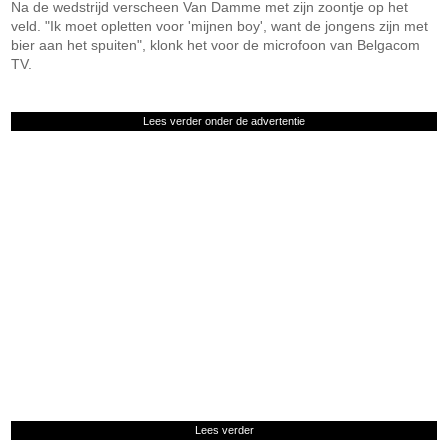
Na de wedstrijd verscheen Van Damme met zijn zoontje op het
veld. "Ik moet opletten voor 'mijnen boy', want de jongens zijn met
bier aan het spuiten", klonk het voor de microfoon van Belgacom
TV.
Lees verder onder de advertentie
Lees verder