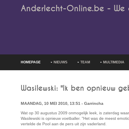
Anderlecht-Online.be - We 
HOMEPAGE
NIEUWS
TEAM
MULTIMEDIA
Wasilewski: "Ik ben opnieuw ge
MAANDAG, 10 MEI 2010, 13:51 - Garrincha
Wat op 30 augustus 2009 onmogelijk leek, is zaterdag waa
Wasilewski is opnieuw voetballer. "Het was de meest emotion
vertelde de Pool aan de pers uit zijn vaderland.