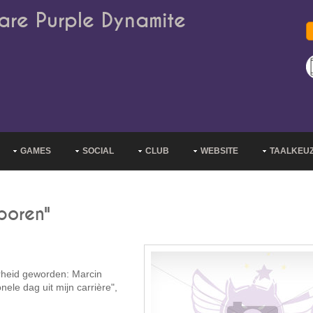
are Purple Dynamite
GAMES
SOCIAL
CLUB
WEBSITE
TAALKEU
boren"
rheid geworden: Marcin
ele dag uit mijn carrière",