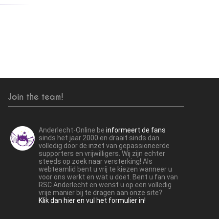
Join the team!
Anderlecht-Online.be
informeert de fans
sinds het jaar 2000 en draait sinds dan
volledig door de inzet van gepassioneerde
supporters en vrijwilligers. Wij zijn echter
steeds op zoek naar versterking! Als
webteamlid bent u vrij te kiezen wanneer u
voor ons werkt en wat u doet. Bent u fan van
RSC Anderlecht en wenst u op een volledig
vrije manier bij te dragen aan onze site?
Klik dan hier en vul het formulier in!