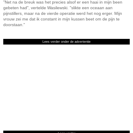
"Net na de breuk was het precies alsof er een haai in mijn been
gebeten had", vertelde Wasilewski. "slikte een oceaan aan
pijnstillers, maar na de vierde operatie werd het nog erger. Mijn
vrouw zei me dat ik constant in mijn kussen beet om de pijn te
doorstaan."
Lees verder onder de advertentie