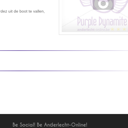
ez uit de boot te vallen,
Be Social! Be Anderlecht-Online!