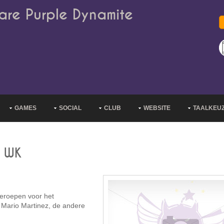
are Purple Dynamite
GAMES
SOCIAL
CLUB
WEBSITE
TAALKEU
t WK
eroepen voor het
. Mario Martinez, de andere