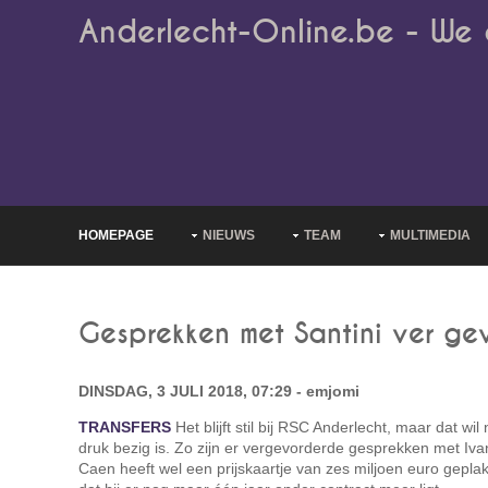
Anderlecht-Online.be - We 
HOMEPAGE
NIEUWS
TEAM
MULTIMEDIA
Gesprekken met Santini ver ge
DINSDAG, 3 JULI 2018, 07:29 - emjomi
TRANSFERS
Het blijft stil bij RSC Anderlecht, maar dat wi
druk bezig is. Zo zijn er vergevorderde gesprekken met Ivan
Caen heeft wel een prijskaartje van zes miljoen euro geplakt