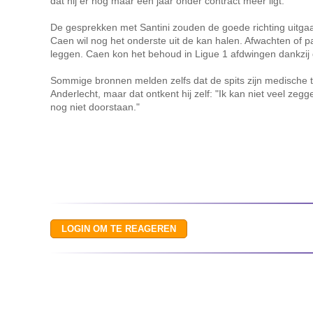
dat hij er nog maar één jaar onder contract meer ligt.
De gesprekken met Santini zouden de goede richting uitgaa
Caen wil nog het onderste uit de kan halen. Afwachten of pa
leggen. Caen kon het behoud in Ligue 1 afdwingen dankzij 
Sommige bronnen melden zelfs dat de spits zijn medische te
Anderlecht, maar dat ontkent hij zelf: "Ik kan niet veel zeg
nog niet doorstaan."