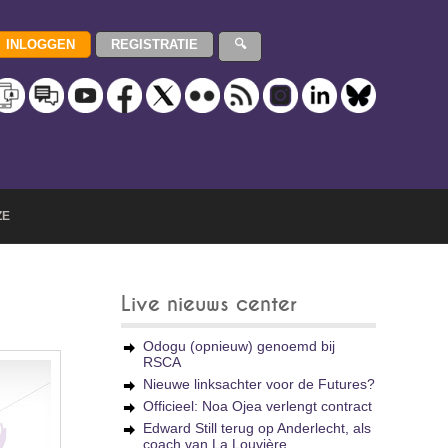
ZE
Live nieuws center
Odogu (opnieuw) genoemd bij
RSCA
Nieuwe linksachter voor de Futures?
Officieel: Noa Ojea verlengt contract
Edward Still terug op Anderlecht, als
coach van La Louvière