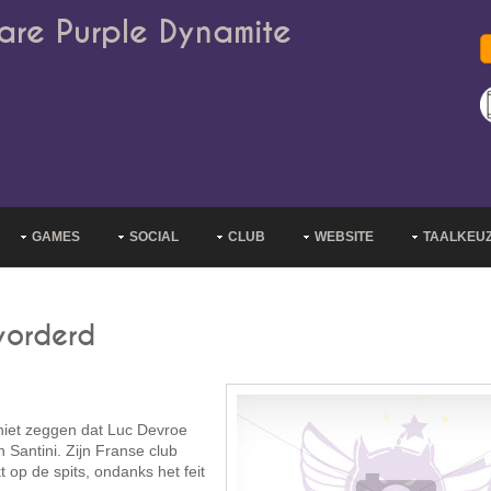
are Purple Dynamite
GAMES
SOCIAL
CLUB
WEBSITE
TAALKEU
vorderd
l niet zeggen dat Luc Devroe
 Santini. Zijn Franse club
 op de spits, ondanks het feit