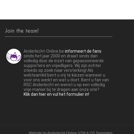
Join the team!
Anderlecht-Online.be
informeert de fans
sinds het jaar 2000 en draait sinds dan
volledig door de inzet van gepassioneerde
supporters en vrijwilligers. Wij zijn echter
steeds op zoek naar versterking! Als
webteamlid bent u vrij te kiezen wanneer u
voor ons werkt en wat u doet. Bent u fan van
RSC Anderlecht en wenst u op een volledig
vrije manier bij te dragen aan onze site?
Klik dan hier en vul het formulier in!
Website by
Anderlecht-Online VZW
&
OS Templates