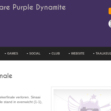
are Purple Dynamite
GAMES
SOCIAL
CLUB
WEBSITE
TAALKEU
nale
rfinale verloren. Sinaai
de stand in evenwicht (1-1),