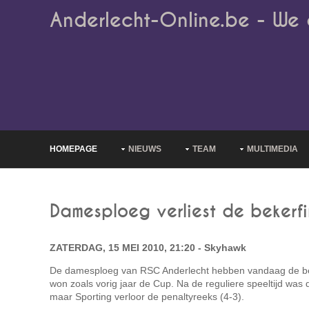
Anderlecht-Online.be - We 
HOMEPAGE
NIEUWS
TEAM
MULTIMEDIA
Damesploeg verliest de bekerfi
ZATERDAG, 15 MEI 2010, 21:20 - Skyhawk
De damesploeg van RSC Anderlecht hebben vandaag de beke
won zoals vorig jaar de Cup. Na de reguliere speeltijd was 
maar Sporting verloor de penaltyreeks (4-3).