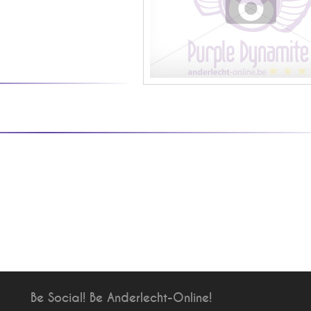
Be Social! Be Anderlecht-Online!