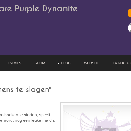
are Purple Dynamite
GAMES
SOCIAL
CLUB
WEBSITE
TAALKEU
mens te slagen"
oolboeken te storten, speelt
e wordt nog een leuke match,