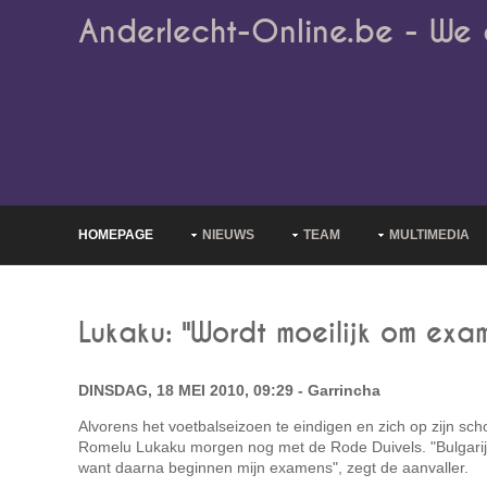
Anderlecht-Online.be - We 
HOMEPAGE
NIEUWS
TEAM
MULTIMEDIA
Lukaku: "Wordt moeilijk om exa
DINSDAG, 18 MEI 2010, 09:29 - Garrincha
Alvorens het voetbalseizoen te eindigen en zich op zijn sch
Romelu Lukaku morgen nog met de Rode Duivels. "Bulgarij
want daarna beginnen mijn examens", zegt de aanvaller.