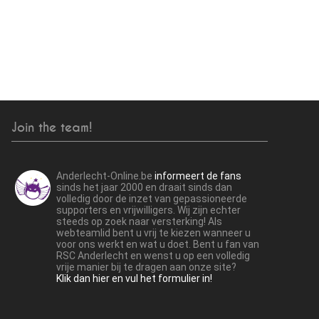
Join the team!
Anderlecht-Online.be
informeert de fans
sinds het jaar 2000 en draait sinds dan
volledig door de inzet van gepassioneerde
supporters en vrijwilligers. Wij zijn echter
steeds op zoek naar versterking! Als
webteamlid bent u vrij te kiezen wanneer u
voor ons werkt en wat u doet. Bent u fan van
RSC Anderlecht en wenst u op een volledig
vrije manier bij te dragen aan onze site?
Klik dan hier en vul het formulier in!