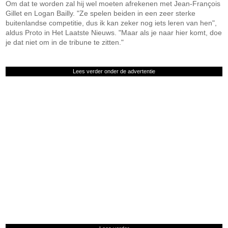
Om dat te worden zal hij wel moeten afrekenen met Jean-François
Gillet en Logan Bailly. "Ze spelen beiden in een zeer sterke
buitenlandse competitie, dus ik kan zeker nog iets leren van hen",
aldus Proto in Het Laatste Nieuws. "Maar als je naar hier komt, doe
je dat niet om in de tribune te zitten."
Lees verder onder de advertentie