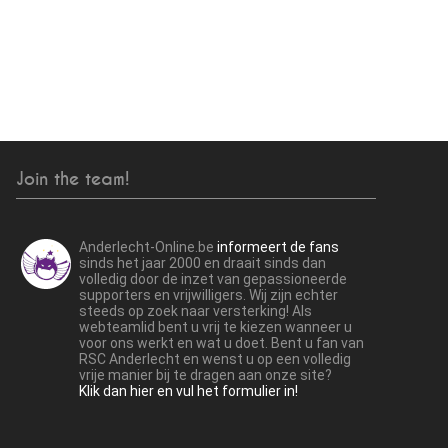
Join the team!
Anderlecht-Online.be
informeert de fans
sinds het jaar 2000 en draait sinds dan
volledig door de inzet van gepassioneerde
supporters en vrijwilligers. Wij zijn echter
steeds op zoek naar versterking! Als
webteamlid bent u vrij te kiezen wanneer u
voor ons werkt en wat u doet. Bent u fan van
RSC Anderlecht en wenst u op een volledig
vrije manier bij te dragen aan onze site?
Klik dan hier en vul het formulier in!