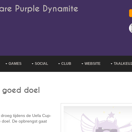
are Purple Dynamite
GAMES
SOCIAL
CLUB
WEBSITE
TAALKEU
or goed doel
 droeg tijdens de Uefa Cup-
e doel. De opbrengst gaat