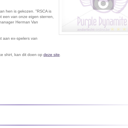
 van hen is gekozen. "RSCA is
ot een van onze eigen sterren,
gt manager Herman Van
nt aan ex-spelers van
e shirt, kan dit doen op
deze site
.