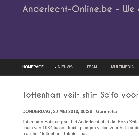
Anderlecht-Online.be - We 
HOMEPAGE
NIEUWS
TEAM
MULTIMEDIA
Tottenham veilt shirt Scifo vo
DONDERDAG, 20 MEI 2010, 00:29 - Garrincha
Tottenham Hotspur gaat het Anderlecht-shirt dat Enzo Scifo
finale van 1984 tussen beide ploegen veilen voor het goed
naar het 'Tottenham Tribute Trust'.