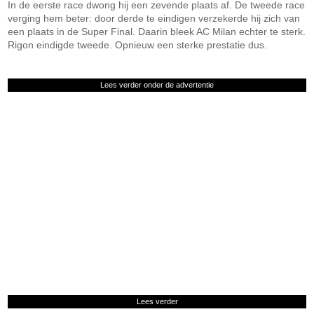
In de eerste race dwong hij een zevende plaats af. De tweede race
verging hem beter: door derde te eindigen verzekerde hij zich van
een plaats in de Super Final. Daarin bleek AC Milan echter te sterk.
Rigon eindigde tweede. Opnieuw een sterke prestatie dus.
Lees verder onder de advertentie
Lees verder