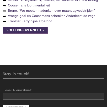
Vertrek Stroeykens blijft aanslepen: Anderlecht zoekt uitweg
Coosemans looft mentaliteit
Bruno: "We moeten nadenken over maandagwedstrijden"
Vroege goal en Coosemans schenken Anderlecht de zege
Transfer Ferry bijna afgerond
VOLLEDIG OVERZICHT »
Stay in touch!
E-mail Nieuwsbrief: