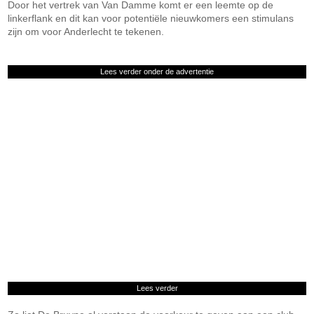
Door het vertrek van Van Damme komt er een leemte op de
linkerflank en dit kan voor potentiële nieuwkomers een stimulans
zijn om voor Anderlecht te tekenen.
Lees verder onder de advertentie
Lees verder