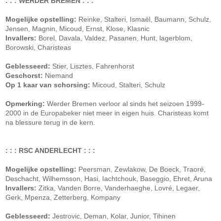
: : : WERDER BREMEN : : :
Mogelijke opstelling:
Reinke, Stalteri, Ismaël, Baumann, Schulz,
Jensen, Magnin, Micoud, Ernst, Klose, Klasnic
Invallers:
Borel, Davala, Valdez, Pasanen, Hunt, lagerblom,
Borowski, Charisteas
Geblesseerd:
Stier, Lisztes, Fahrenhorst
Geschorst:
Niemand
Op 1 kaar van schorsing:
Micoud, Stalteri, Schulz
Opmerking:
Werder Bremen verloor al sinds het seizoen 1999-
2000 in de Europabeker niet meer in eigen huis. Charisteas komt
na blessure terug in de kern.
: : : RSC ANDERLECHT : : :
Mogelijke opstelling:
Peersman, Zewlakow, De Boeck, Traoré,
Deschacht, Wilhemsson, Hasi, Iachtchouk, Baseggio, Ehret, Aruna
Invallers:
Zitka, Vanden Borre, Vanderhaeghe, Lovré, Legaer,
Gerk, Mpenza, Zetterberg, Kompany
Geblesseerd:
Jestrovic, Deman, Kolar, Junior, Tihinen