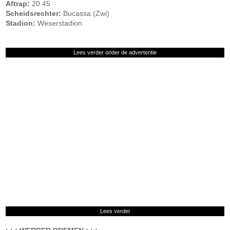
Aftrap:
20.45
Scheidsrechter:
Bucassa (Zwi)
Stadion:
Weserstadion
Lees verder onder de advertentie
Lees verder