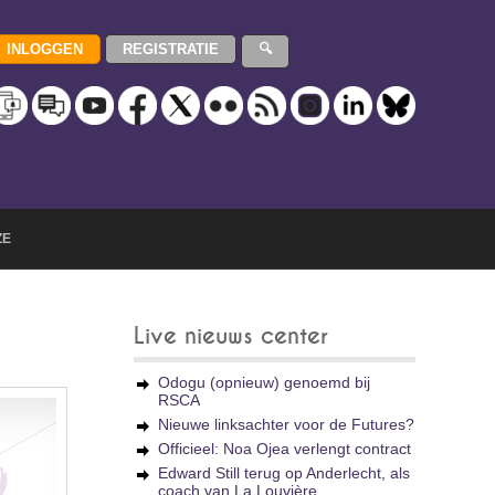
ZE
Live nieuws center
Odogu (opnieuw) genoemd bij
RSCA
Nieuwe linksachter voor de Futures?
Officieel: Noa Ojea verlengt contract
Edward Still terug op Anderlecht, als
coach van La Louvière