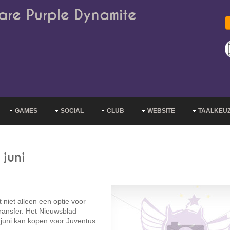
are Purple Dynamite
GAMES
SOCIAL
CLUB
WEBSITE
TAALKEU
juni
iet alleen een optie voor
transfer. Het Nieuwsblad
 juni kan kopen voor Juventus.