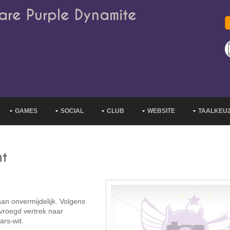
are Purple Dynamite
GAMES
SOCIAL
CLUB
WEBSITE
TAALKEU
ht
aan onvermijdelijk. Volgens
vroegd vertrek naar
ars-wit.