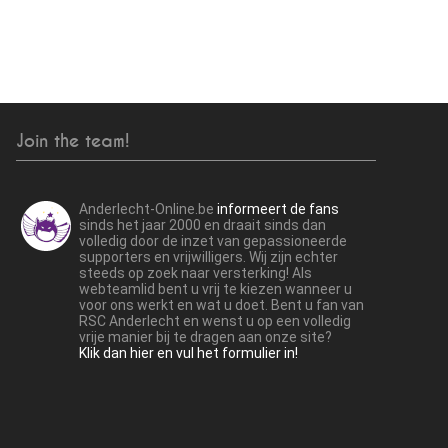
Join the team!
Anderlecht-Online.be
informeert de fans
sinds het jaar 2000 en draait sinds dan
volledig door de inzet van gepassioneerde
supporters en vrijwilligers. Wij zijn echter
steeds op zoek naar versterking! Als
webteamlid bent u vrij te kiezen wanneer u
voor ons werkt en wat u doet. Bent u fan van
RSC Anderlecht en wenst u op een volledig
vrije manier bij te dragen aan onze site?
Klik dan hier en vul het formulier in!