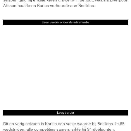
seizoen ging hij enkele keren gruwelijk in de fout, waarna Liverpool
Alisson haalde en Karius verhuurde aan Besiktas.
Lees verder onder de advertentie
Lees verder
Dit en vorig seizoen is Karius een vaste waarde bij Besiktas. In 65
wedstrijden, alle competities samen, slikte hij 94 doelpunten.