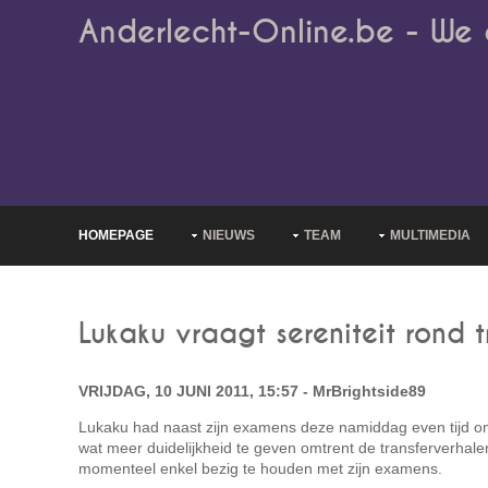
Anderlecht-Online.be - We 
HOMEPAGE
NIEUWS
TEAM
MULTIMEDIA
Lukaku vraagt sereniteit rond 
VRIJDAG, 10 JUNI 2011, 15:57 - MrBrightside89
Lukaku had naast zijn examens deze namiddag even tijd o
wat meer duidelijkheid te geven omtrent de transferverhalen 
momenteel enkel bezig te houden met zijn examens.