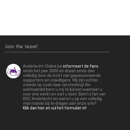
Join the team!
Anderlecht-Online.be
informeert de fans
sinds het jaar 2000 en draait sinds dan
volledig door de inzet van gepassioneerde
supporters en vrijwilligers. Wij zijn echter
steeds op zoek naar versterking! Als
webteamlid bent u vrij te kiezen wanneer u
voor ons werkt en wat u doet. Bent u fan van
RSC Anderlecht en wenst u op een volledig
vrije manier bij te dragen aan onze site?
Klik dan hier en vul het formulier in!