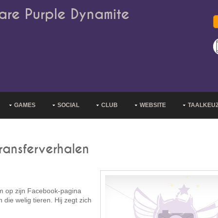
are Purple Dynamite
GAMES
SOCIAL
CLUB
WEBSITE
TAALKEU
transferverhalen
m op zijn Facebook-pagina
die welig tieren. Hij zegt zich