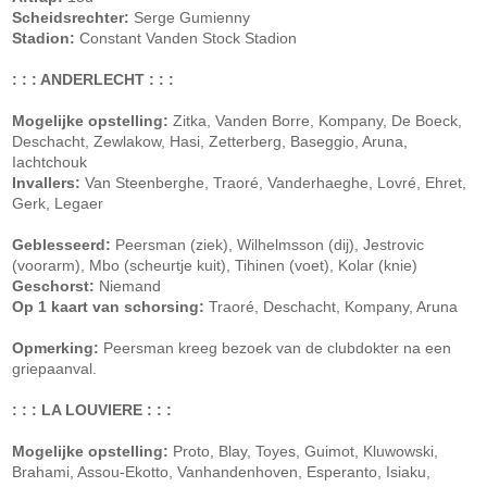
Scheidsrechter:
Serge Gumienny
Stadion:
Constant Vanden Stock Stadion
: : : ANDERLECHT : : :
Mogelijke opstelling:
Zitka, Vanden Borre, Kompany, De Boeck,
Deschacht, Zewlakow, Hasi, Zetterberg, Baseggio, Aruna,
Iachtchouk
Invallers:
Van Steenberghe, Traoré, Vanderhaeghe, Lovré, Ehret,
Gerk, Legaer
Geblesseerd:
Peersman (ziek), Wilhelmsson (dij), Jestrovic
(voorarm), Mbo (scheurtje kuit), Tihinen (voet), Kolar (knie)
Geschorst:
Niemand
Op 1 kaart van schorsing:
Traoré, Deschacht, Kompany, Aruna
Opmerking:
Peersman kreeg bezoek van de clubdokter na een
griepaanval.
: : : LA LOUVIERE : : :
Mogelijke opstelling:
Proto, Blay, Toyes, Guimot, Kluwowski,
Brahami, Assou-Ekotto, Vanhandenhoven, Esperanto, Isiaku,