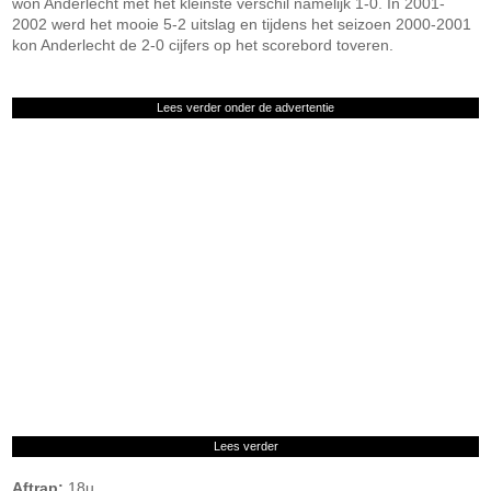
won Anderlecht met het kleinste verschil namelijk 1-0. In 2001-
2002 werd het mooie 5-2 uitslag en tijdens het seizoen 2000-2001
kon Anderlecht de 2-0 cijfers op het scorebord toveren.
Lees verder onder de advertentie
Lees verder
Aftrap:
18u