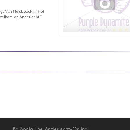
egt Van Holsbeeck in Het
 welkom op Anderlecht."
Be Social! Be Anderlecht-Online!