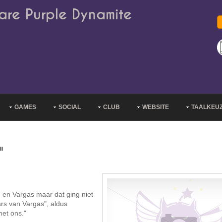
are Purple Dynamite
GAMES
SOCIAL
CLUB
WEBSITE
TAALKEU
"
 en Vargas maar dat ging niet
rs van Vargas", aldus
et ons."