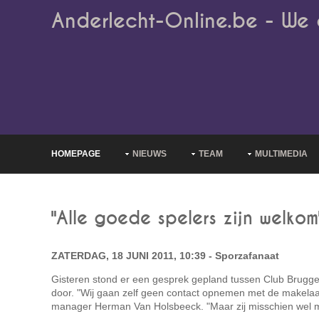
Anderlecht-Online.be - We 
HOMEPAGE
NIEUWS
TEAM
MULTIMEDIA
"Alle goede spelers zijn welkom
ZATERDAG, 18 JUNI 2011, 10:39 - Sporzafanaat
Gisteren stond er een gesprek gepland tussen Club Brugge
door. "Wij gaan zelf geen contact opnemen met de makelaa
manager Herman Van Holsbeeck. "Maar zij misschien wel m