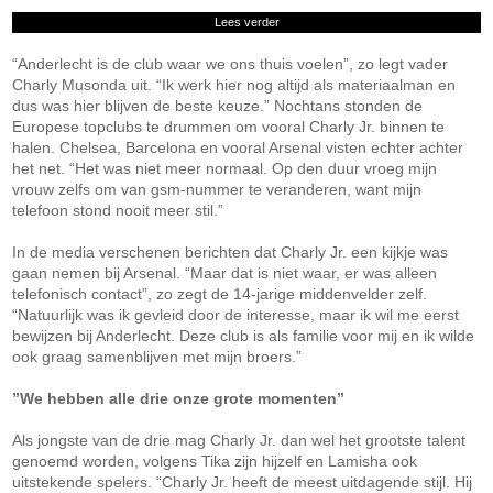
Lees verder
“Anderlecht is de club waar we ons thuis voelen”, zo legt vader
Charly Musonda uit. “Ik werk hier nog altijd als materiaalman en
dus was hier blijven de beste keuze.” Nochtans stonden de
Europese topclubs te drummen om vooral Charly Jr. binnen te
halen. Chelsea, Barcelona en vooral Arsenal visten echter achter
het net. “Het was niet meer normaal. Op den duur vroeg mijn
vrouw zelfs om van gsm-nummer te veranderen, want mijn
telefoon stond nooit meer stil.”
In de media verschenen berichten dat Charly Jr. een kijkje was
gaan nemen bij Arsenal. “Maar dat is niet waar, er was alleen
telefonisch contact”, zo zegt de 14-jarige middenvelder zelf.
“Natuurlijk was ik gevleid door de interesse, maar ik wil me eerst
bewijzen bij Anderlecht. Deze club is als familie voor mij en ik wilde
ook graag samenblijven met mijn broers.”
”We hebben alle drie onze grote momenten”
Als jongste van de drie mag Charly Jr. dan wel het grootste talent
genoemd worden, volgens Tika zijn hijzelf en Lamisha ook
uitstekende spelers. “Charly Jr. heeft de meest uitdagende stijl. Hij