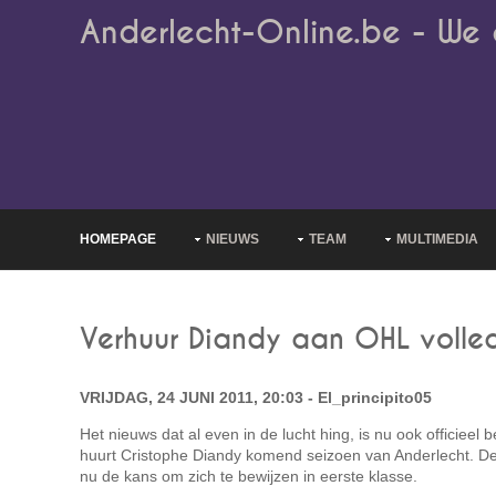
Anderlecht-Online.be - We 
HOMEPAGE
NIEUWS
TEAM
MULTIMEDIA
Verhuur Diandy aan OHL volle
VRIJDAG, 24 JUNI 2011, 20:03 - El_principito05
Het nieuws dat al even in de lucht hing, is nu ook officieel
huurt Cristophe Diandy komend seizoen van Anderlecht. De 
nu de kans om zich te bewijzen in eerste klasse.