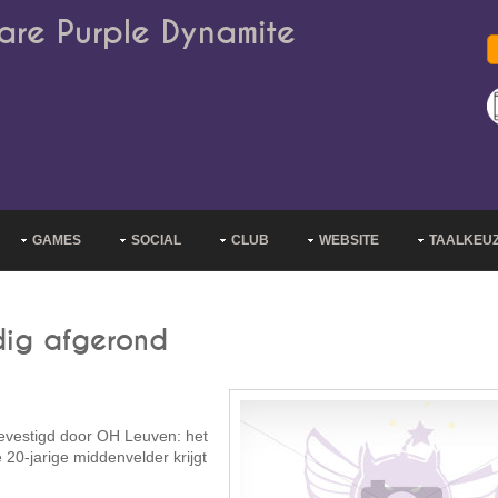
are Purple Dynamite
GAMES
SOCIAL
CLUB
WEBSITE
TAALKEU
dig afgerond
 bevestigd door OH Leuven: het
20-jarige middenvelder krijgt