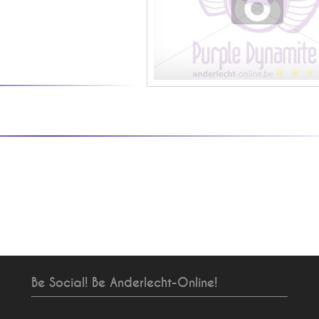
Be Social! Be Anderlecht-Online!