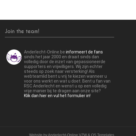
Join the team!
Anderlecht-Online.be
informeert de fans
sinds het jaar 2000 en draait sinds dan
volledig door de inzet van gepassioneerde
supporters en vrijwilligers. Wij zijn echter
steeds op zoek naar versterking! Als
webteamlid bent u vrij te kiezen wanneer u
voor ons werkt en wat u doet. Bent u fan van
RSC Anderlecht en wenst u op een volledig
vrije manier bij te dragen aan onze site?
Klik dan hier en vul het formulier in!
Website by
Anderlecht-Online VZW
&
OS Templates