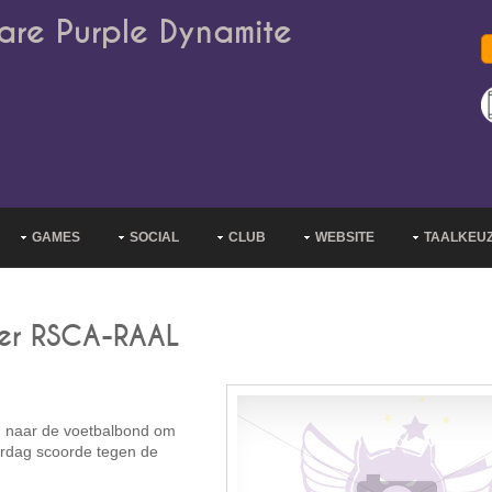
are Purple Dynamite
GAMES
SOCIAL
CLUB
WEBSITE
TAALKEU
ver RSCA-RAAL
n naar de voetbalbond om
terdag scoorde tegen de