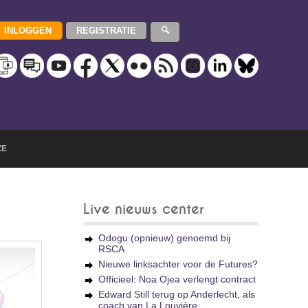
ZE
Live nieuws center
Odogu (opnieuw) genoemd bij
RSCA
Nieuwe linksachter voor de Futures?
Officieel: Noa Ojea verlengt contract
Edward Still terug op Anderlecht, als
coach van La Louvière