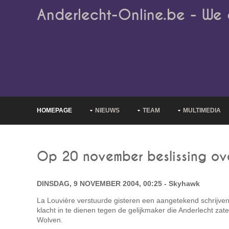
Anderlecht-Online.be - We 
HOMEPAGE
NIEUWS
TEAM
MULTIMEDIA
Op 20 november beslissing o
DINSDAG, 9 NOVEMBER 2004, 00:25 - Skyhawk
La Louvière verstuurde gisteren een aangetekend schrijve
klacht in te dienen tegen de gelijkmaker die Anderlecht za
Wolven.