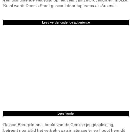
een uitmuntende wedstrijd op het veld van 1e provencialer Knokke.
Nu al wordt Dennis Praet gescout door topteams als Arsenal.
Lees verder onder de advertentie
Lees verder
Roland Breugelmans, hoofd van de Genkse jeugdopleiding,
betreurt nog altijd het vertrek van zijn sterspeler en hoopt hem dit