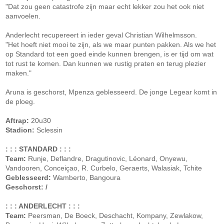
"Dat zou geen catastrofe zijn maar echt lekker zou het ook niet
aanvoelen.
Anderlecht recupereert in ieder geval Christian Wilhelmsson.
"Het hoeft niet mooi te zijn, als we maar punten pakken. Als we het
op Standard tot een goed einde kunnen brengen, is er tijd om wat
tot rust te komen. Dan kunnen we rustig praten en terug plezier
maken."
Aruna is geschorst, Mpenza geblesseerd. De jonge Legear komt in
de ploeg.
Aftrap:
20u30
Stadion:
Sclessin
: : : STANDARD : : :
Team:
Runje, Deflandre, Dragutinovic, Léonard, Onyewu,
Vandooren, Conceiçao, R. Curbelo, Geraerts, Walasiak, Tchite
Geblesseerd:
Wamberto, Bangoura
Geschorst: /
: : : ANDERLECHT : : :
Team:
Peersman, De Boeck, Deschacht, Kompany, Zewlakow,