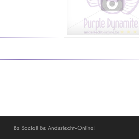
Be Social! Be Anderlecht-Online!