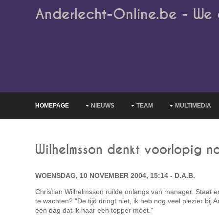
Anderlecht-Online.be - We 
HOMEPAGE
NIEUWS
TEAM
MULTIMEDIA
Wilhelmsson denkt voorlopig no
WOENSDAG, 10 NOVEMBER 2004, 15:14 - D.A.B.
Christian Wilhelmsson ruilde onlangs van manager. Staat e
te wachten? "De tijd dringt niet, ik heb nog veel plezier bij
een dag dat ik naar een topper móet."