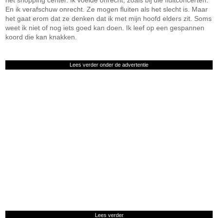
het shopping center. Ik voelde onrecht, zoals bij die fluitconcerten.
En ik verafschuw onrecht. Ze mogen fluiten als het slecht is. Maar
het gaat erom dat ze denken dat ik met mijn hoofd elders zit. Soms
weet ik niet of nog iets goed kan doen. Ik leef op een gespannen
koord die kan knakken.
Lees verder onder de advertentie
Lees verder