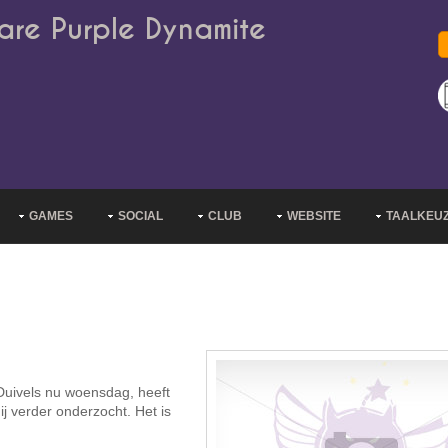
are Purple Dynamite
GAMES
SOCIAL
CLUB
WEBSITE
TAALKEU
uivels nu woensdag, heeft
 verder onderzocht. Het is