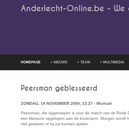
Anderlecht-Online.be - We 
HOMEPAGE
NIEUWS
TEAM
MULTIMEDIA
Peersman geblesseerd
ZONDAG, 14 NOVEMBER 2004, 13:27 - Michaël
Peersman, die opgeroepen is voor de match van de Rode D
een blessure opgelopen aan de bovenarm. Morgen wordt hij
niet geweten of hij zal kunnen spelen.