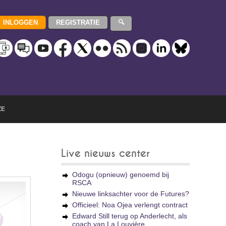
ZE
Live nieuws center
Odogu (opnieuw) genoemd bij
RSCA
Nieuwe linksachter voor de Futures?
Officieel: Noa Ojea verlengt contract
Edward Still terug op Anderlecht, als
coach van La Louvière