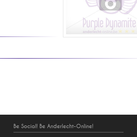
Be Social! Be Anderlecht-Online!