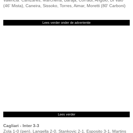
Valencia:
Cañizares, Marchena, Baraja, Corradi, Angulo, Di Vaio
(46' Mista), Caneira, Sissoko, Torres, Aimar, Moretti (80' Carboni)
Lees verder onder de advertentie
Lees verder
Cagliari - Inter 3-3
Zola 1-0 (pen), Langella 2-0, Stankovic 2-1, Esposito 3-1, Martins